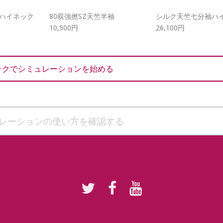
コハイネック
80双強撚SZ天竺半袖
シルク天竺七分袖ハ
10,500円
26,100円
ックでシミュレーションを始める
レーションの使い方を確認する