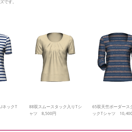
ーズです。
UネックT
88双スムースタック入りTシ
65双天竺ボーダース
ャツ 8,500円
ックTシャツ 10,40