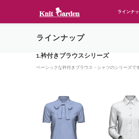
コ
ン
ラインナ
テ
ン
ツ
ラインナップ
へ
ス
キ
1.衿付きブラウスシリーズ
ッ
ベーシックな衿付きブラウス・シャツのシリーズで
プ