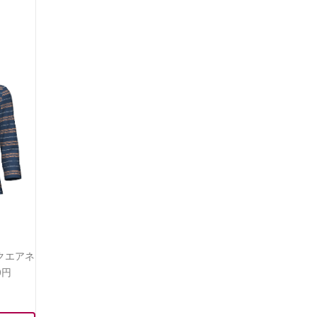
クエアネ
0円