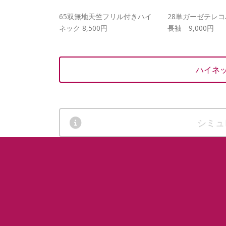
65双無地天竺フリル付きハイ
28単ガーゼテレ
ネック 8,500円
長袖 9,000円
ハイネ
シミュ