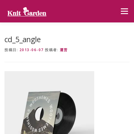
コ
ン
メニュー
テ
ン
ツ
へ
ラインナップ
使い方
NEWS
大阪本社
cd_5_angle
ス
キ
投稿日:
2013-06-07
投稿者:
運営
ッ
プ
自社工場
配送に関して
KNITGARDEN総合サイト
お問い合わせ