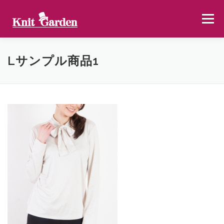
コ
ン
メニュー
テ
ン
ツ
へ
ラインナップ
使い方
NEWS
大阪本社
Lサンプル商品1
ス
キ
ッ
プ
自社工場
配送に関して
KNITGARDEN総合サイト
お問い合わせ