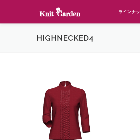
コ
ン
ラインナ
テ
ン
ツ
HIGHNECKED4
へ
ス
キ
ッ
プ