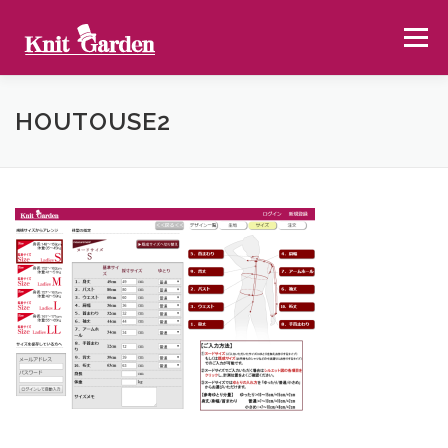
コ
ン
メニュー
テ
ン
ツ
へ
ラインナップ
使い方
NEWS
大阪本社
HOUTOUSE2
ス
キ
ッ
プ
自社工場
配送に関して
KNITGARDEN総合サイト
お問い合わせ