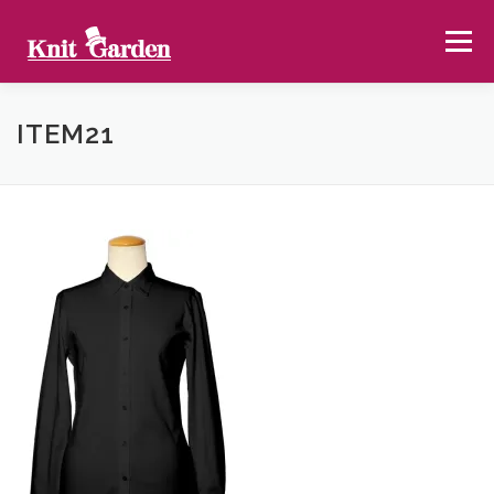
コ
ン
メニュー
テ
ン
ツ
へ
ラインナップ
使い方
NEWS
大阪本社
ITEM21
ス
キ
ッ
プ
自社工場
配送に関して
KNITGARDEN総合サイト
お問い合わせ