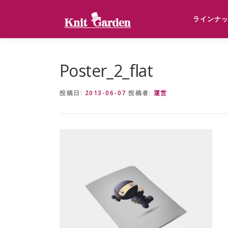
コ
ン
ラインナ
テ
ン
ツ
へ
Poster_2_flat
ス
キ
投稿日:
2013-06-07
投稿者:
運営
ッ
プ