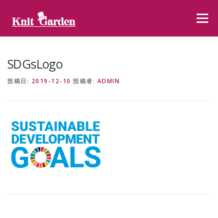
コ
ン
メニュー
テ
ン
ツ
へ
ラインナップ
使い方
NEWS
大阪本社
SDGsLogo
ス
キ
投稿日:
2019-12-10
投稿者:
ADMIN
ッ
プ
自社工場
配送に関して
KNITGARDEN総合サイト
お問い合わせ